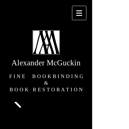
Alexander
McGuckin
F I N E B O O K B I N D I N G
&
B O O K R E S T O R A T I O N